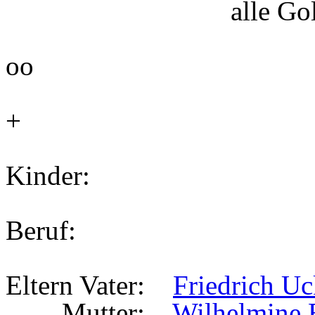
alle Gold
oo
+
Kinder:
Beruf:
Eltern Vater:
Friedrich U
Mutter:
Wilhelmine B