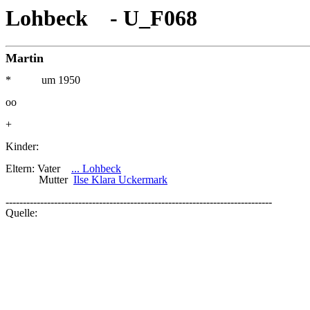
Lohbeck - U_F068
Martin
* um 1950
oo
+
Kinder:
Eltern: Vater
... Lohbeck
Mutter
Ilse Klara Uckermark
-----------------------------------------------------------------------------
Quelle: