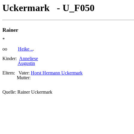
Uckermark - U_F050
Rainer
*
oo
Heike ..
.
Kinder:
Anneliese
Augustin
Eltern: Vater:
Horst Hermann Uckermark
Mutter:
Quelle: Rainer Uckermark