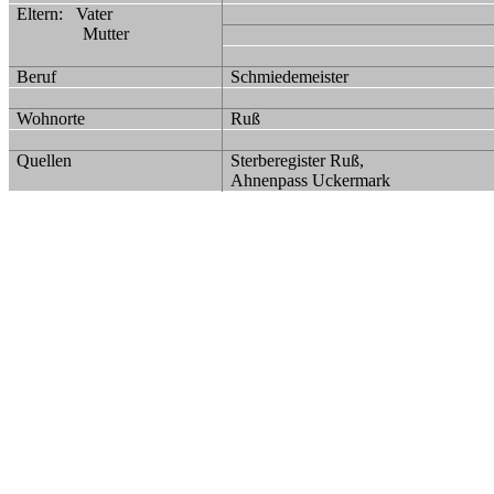
Eltern:
Vater
Mutter
Beruf
Schmiedemeister
Wohnorte
Ruß
Quellen
Sterberegister Ruß,
Ahnenpass Uckermark