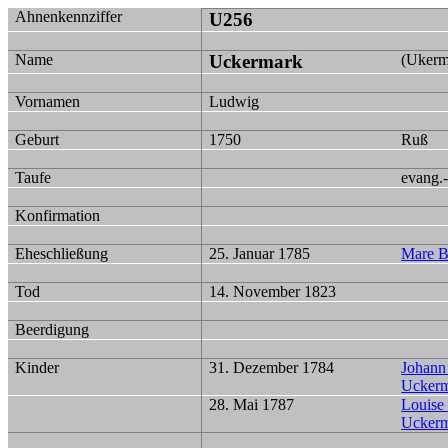
Ahnenkennziffer
U256
Name
Uckermark
(
Ukerm
Vornamen
Ludwig
Geburt
1750
Ruß
Taufe
evang.-
Konfirmation
Eheschließung
25. Januar 1785
Mare
B
Tod
14. November 1823
Beerdigung
Kinder
31. Dezember 1784
Johan
Ucker
28. Mai 1787
Louise 
Ucker