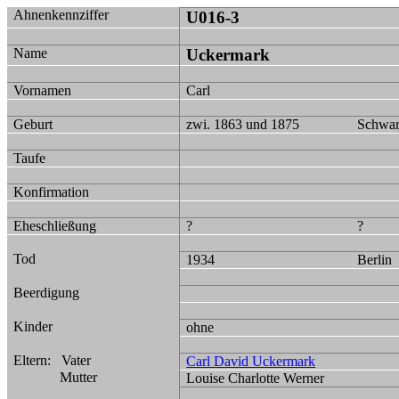
Ahnenkennziffer
U016-3
Name
Uckermark
Vornamen
Carl
Geburt
zwi. 1863 und 1875
Schwar
Taufe
Konfirmation
Eheschließung
?
?
Tod
1934
Berlin
Beerdigung
Kinder
ohne
Eltern:
Vater
Carl David Uckermark
Mutter
Louise Charlotte Werner