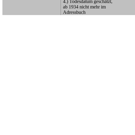
4.) Todesdatum geschätzt,
ab 1934 nicht mehr im
Adressbuch